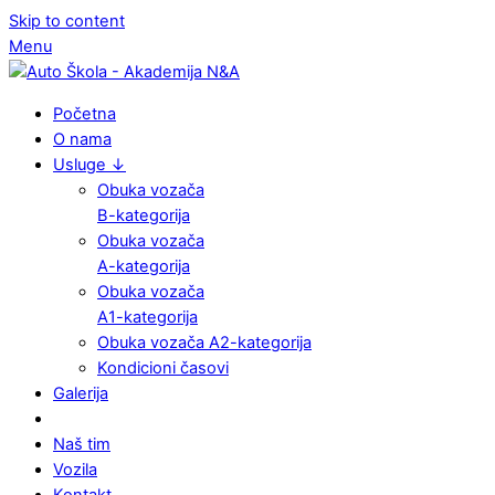
Skip to content
Menu
Početna
O nama
Usluge ↓
Obuka vozača
B-kategorija
Obuka vozača
A-kategorija
Obuka vozača
A1-kategorija
Obuka vozača A2-kategorija
Kondicioni časovi
Galerija
Naš tim
Vozila
Kontakt