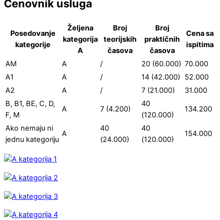
Cenovnik usluga
Željena
Broj
Broj
Posedovanje
Cena sa
kategorija
teorijskih
praktičnih
kategorije
ispitima
A
časova
časova
AM
A
/
20 (60.000)
70.000
A1
A
/
14 (42.000)
52.000
A2
A
/
7 (21.000)
31.000
B, B1, BE, C, D,
40
A
7 (4.200)
134.200
F, M
(120.000)
Ako nemaju ni
40
40
A
154.000
jednu kategoriju
(24.000)
(120.000)