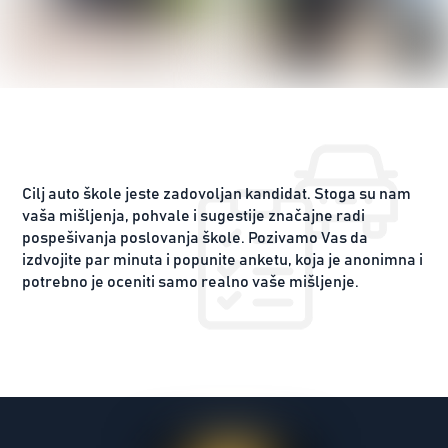
Cilj auto škole jeste zadovoljan kandidat. Stoga su nam
vaša mišljenja, pohvale i sugestije značajne radi
pospešivanja poslovanja škole. Pozivamo Vas da
izdvojite par minuta i popunite anketu, koja je anonimna i
potrebno je oceniti samo realno vaše mišljenje.