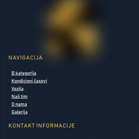
NAVIGACIJA
B kategorija
Kondicioni časovi
Vozila
Naš tim
O nama
Galerija
KONTAKT INFORMACIJE