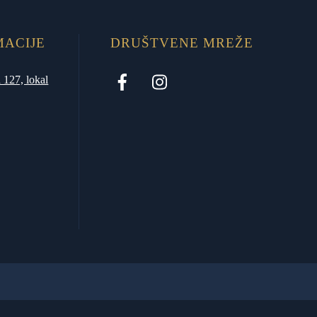
MACIJE
DRUŠTVENE MREŽE
 127, lokal