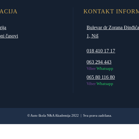
ACIJA
KONTAKT INFOR
rija
Bulevar dr Zorana Đinđića
ni časovi
1, Niš
018 410 17 17
063 294 443
Viber
Whatsapp
065 80 116 80
Viber
Whatsapp
© Auto škola N&A Akademija 2022 | Sva prava zadržana.