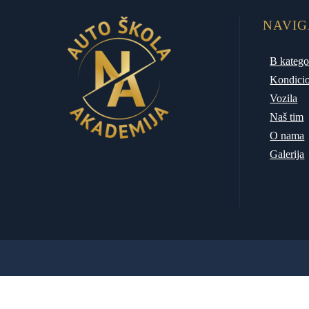
NAVIG
B katego
Kondicio
Vozila
Naš tim
O nama
Galerija