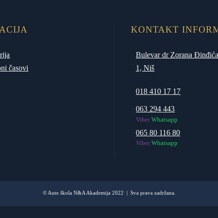
ACIJA
KONTAKT INFOR
rija
Bulevar dr Zorana Đinđića
ni časovi
1, Niš
018 410 17 17
063 294 443
Viber
Whatsapp
065 80 116 80
Viber
Whatsapp
© Auto škola N&A Akademija 2022 | Sva prava zadržana.